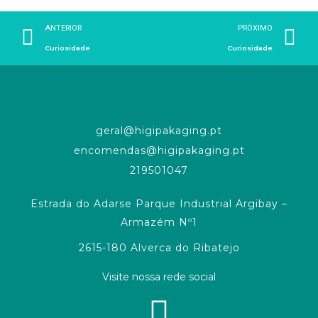
ANTERIOR
PRÓXIMO
Curiosidade
Curiosidade
geral@higipakaging.pt
encomendas@higipakaging.pt
219501047
Estrada do Adarse Parque Industrial Argibay –
Armazém Nº1
2615-180 Alverca do Ribatejo
Visite nossa rede social